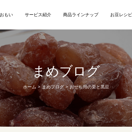
おもい
サービス紹介
商品ラインナップ
お豆レシ
まめブログ
ホーム
まめブログ
おせち用の栗と黒豆