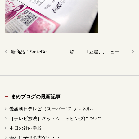
新商品！SmileBeans まめぴくるす85g＆ちりこんかん120g
｢豆屋｣リニューアル&志賀商店創業記念 大感謝祭！
一覧
まめブログの最新記事
愛媛朝日テレビ（スーパーJチャンネル）
［テレビ放映］ネットショッピングについて
本日の社内学校
会社に子供の声が・・・