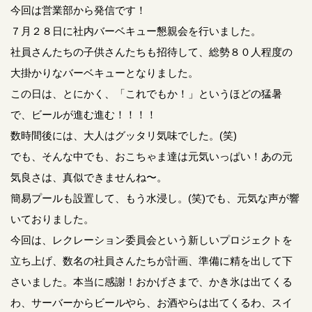
今回は営業部から発信です！
７月２８日に社内バーベキュー懇親会を行いました。
社員さんたちの子供さんたちも招待して、総勢８０人程度の
大掛かりなバーベキューとなりました。
この日は、とにかく、「これでもか！」というほどの猛暑
で、ビールが進む進む！！！！
数時間後には、大人はグッタリ気味でした。(笑)
でも、そんな中でも、おこちゃま達は元気いっぱい！あの元
気良さは、真似できませんね〜。
簡易プールも設置して、もう水浸し。(笑)でも、元気な声が響
いておりました。
今回は、レクレーション委員会という新しいプロジェクトを
立ち上げ、数名の社員さんたちが計画、準備に精を出して下
さいました。本当に感謝！おかげさまで、かき氷は出てくる
わ、サーバーからビールやら、お酒やらは出てくるわ、スイ